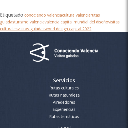
Etiquetado
conociendo valencia
cultura valencia
rutas
guiadas
turismo valencia
valencia capital mundial del diseño
visitas
culturales
visitas guiadas
world design capital 2022
Servicios
Rutas culturales
Rutas naturaleza
Alrededores
Experiencias
Rutas temáticas